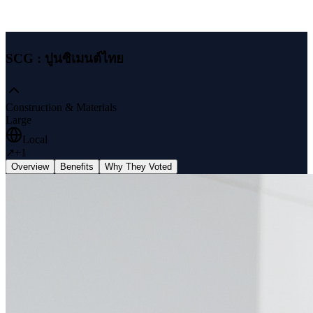
SCG : ปูนซิเมนต์ไทย
Construction & Materials
Large
Local
↗
+1
Overview
Benefits
Why They Voted